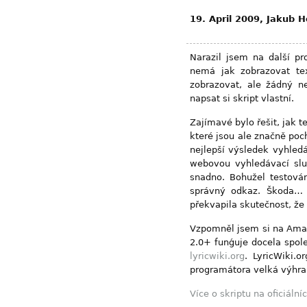
19. April 2009, Jakub 
Narazil jsem na další pr
nemá jak zobrazovat tex
zobrazovat, ale žádný n
napsat si skript vlastní.
Zajímavé bylo řešit, jak t
které jsou ale značně poc
nejlepší výsledek vyhledá
webovou vyhledávací sl
snadno. Bohužel testován
správný odkaz. Škoda… J
překvapila skutečnost, že 
Vzpomněl jsem si na Amaro
2.0+ funǵuje docela spole
lyricwiki.org
. LyricWiki.
programátora velká výhr
Více o skriptu na oficiáln