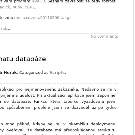
oužívám program
eyeD3
. Seznam závislostí se tedy rozrostl
agick
,
Ruby
,
cURL
.
te zde:
musiccovers.20110509.tar.gz
,
ruby
.
No comments
matu databáze
ub Horák
. Categorized as
Scripts
.
 aplikaci pro nejmenovaného zákazníka. Nedávno se mi v
epříjemná událost. Při aktualizaci aplikace jsem zapomněl
ku do databáze. Funkci, která tabulku vyžadovala jsem
nou způsobeném problém jsem se dozvěděl až po týdnu
ylo moc pěkné, kdyby se mi v okamžiku deploymentu
 by ověřoval, že databáze má předpokládanou strukturu.