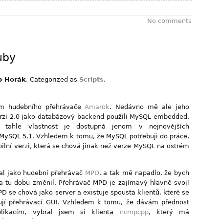
No comments
uby
b Horák
. Categorized as
Scripts
.
em hudebního přehrávače
Amarok
. Nedávno mě ale jeho
verzi 2.0 jako databázový backend použili MySQL embedded.
 tahle vlastnost je dostupná jenom v nejnovějších
 MySQL 5.1. Vzhledem k tomu, že MySQL potřebuji do práce,
bilní verzi, která se chová jinak než verze MySQL na ostrém
val jako hudební přehrávač
MPD
, a tak mě napadlo, že bych
za tu dobu změnil. Přehrávač MPD je zajímavý hlavně svojí
D se chová jako server a existuje spousta klientů, které se
ňují přehrávací GUI. Vzhledem k tomu, že dávám přednost
likacím, vybral jsem si klienta
ncmpcpp
, který má