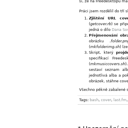
si, že na Freedesktopu m
Práci jsem rozdělil do tří s
Zjištění URL cov
(
getcover.rb
) se přip
jedná o dílo
Dana So
Přejmenování obr
obrázku
.folder.pn
(
mkfolderimg.sh
) lz
Skript, který
projd
specifikací Freed
(
mkmusiccovers.sh
)
sestaví seznam alb
jednotlivá alba a po
obrázek, stáhne cove
Všechno pěkně zabalené s
Tags:
bash
,
cover
,
last.fm