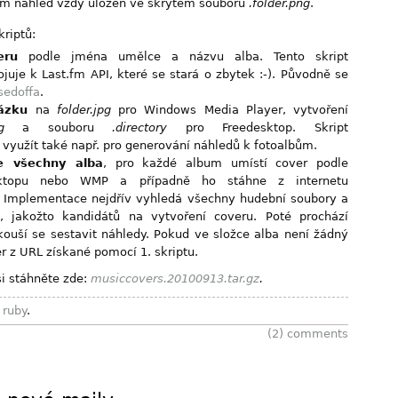
ám náhled vždy uložen ve skrytém souboru
.folder.png
.
kriptů:
eru
podle jména umělce a názvu alba. Tento skript
ojuje k Last.fm API, které se stará o zbytek :-). Původně se
sedoffa
.
ázku
na
folder.jpg
pro Windows Media Player, vytvoření
g
a souboru
.directory
pro Freedesktop. Skript
e využít také např. pro generování náhledů k fotoalbům.
e všechny alba
, pro každé album umístí cover podle
esktopu nebo WMP a případně ho stáhne z internetu
. Implementace nejdřív vyhledá všechny hudební soubory a
, jakožto kandidátů na vytvoření coveru. Poté prochází
kouší se sestavit náhledy. Pokud ve složce alba není žádný
r z URL získané pomocí 1. skriptu.
i stáhněte zde:
musiccovers.20100913.tar.gz
.
,
ruby
.
(2)
comments