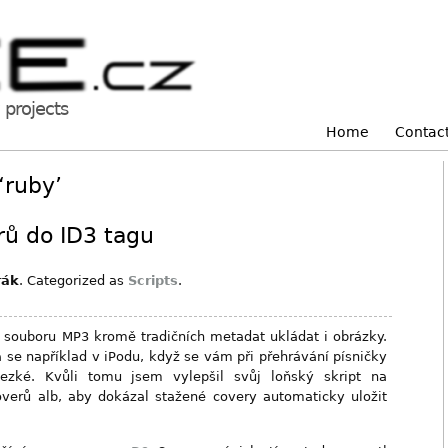
projects
Home
Contac
‘ruby’
rů do ID3 tagu
rák
. Categorized as
Scripts
.
k souboru MP3 kromě tradičních metadat ukládat i obrázky.
 se například v iPodu, když se vám při přehrávání písničky
Hezké. Kvůli tomu jsem vylepšil svůj loňský skript na
verů alb, aby dokázal stažené covery automaticky uložit