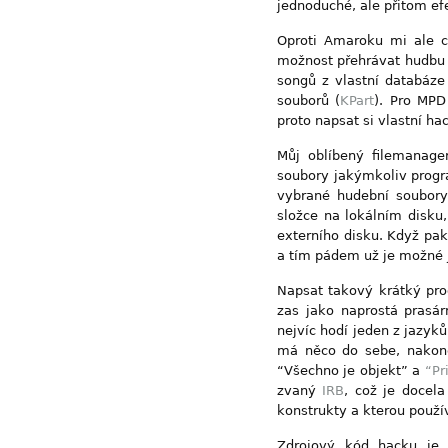
jednoduché, ale přitom efe
Oproti Amaroku mi ale c
možnost přehrávat hudbu 
songů z vlastní databáze
souborů (
KPart
). Pro MPD
proto napsat si vlastní ha
Můj oblíbený filemanag
soubory jakýmkoliv progr
vybrané hudební soubory
složce na lokálním disk
externího disku. Když pak
a tím pádem už je možné j
Napsat takový krátký pr
zas jako naprostá prasá
nejvíc hodí jeden z jazyků
má něco do sebe, nakon
“Všechno je objekt” a
“Pr
zvaný
IRB
, což je docel
konstrukty a kterou použí
Zdrojový kód hacku j