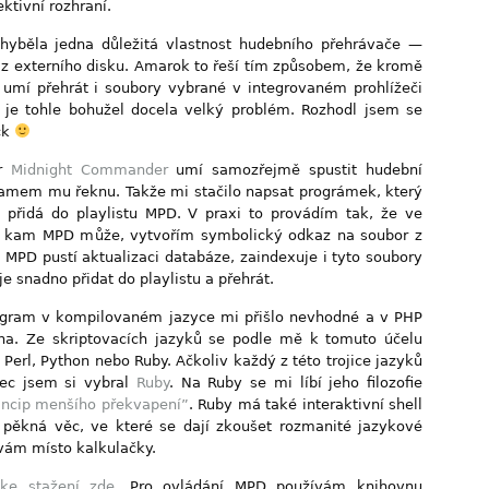
ktivní rozhraní.
hyběla jedna důležitá vlastnost hudebního přehrávače —
z externího disku. Amarok to řeší tím způsobem, že kromě
 umí přehrát i soubory vybrané v integrovaném prohlížeči
 je tohle bohužel docela velký problém. Rozhodl jsem se
ck
er
Midnight Commander
umí samozřejmě spustit hudební
amem mu řeknu. Takže mi stačilo napsat prográmek, který
 přidá do playlistu MPD. V praxi to provádím tak, že ve
u, kam MPD může, vytvořím symbolický odkaz na soubor z
 MPD pustí aktualizaci databáze, zaindexuje i tyto soubory
e snadno přidat do playlistu a přehrát.
ogram v kompilovaném jazyce mi přišlo nevhodné a v PHP
rna. Ze skriptovacích jazyků se podle mě k tomuto účelu
 Perl, Python nebo Ruby. Ačkoliv každý z této trojice jazyků
ec jsem si vybral
Ruby
. Na Ruby se mi líbí jeho filozofie
incip menšího překvapení”
. Ruby má také interaktivní shell
a pěkná věc, ve které se dají zkoušet rozmanité jazykové
vám místo kalkulačky.
e
ke stažení zde
. Pro ovládání MPD používám knihovnu