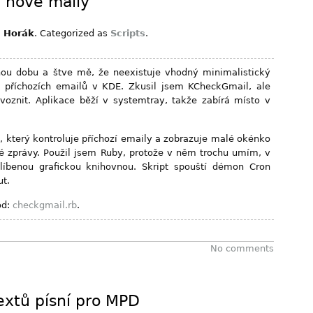
 nové maily
b Horák
. Categorized as
Scripts
.
hou dobu a štve mě, že neexistuje vhodný minimalistický
í příchozích emailů v KDE. Zkusil jsem KCheckGmail, ale
voznit. Aplikace běží v systemtray, takže zabírá místo v
t, který kontroluje příchozí emaily a zobrazuje malé okénko
é zprávy. Použil jsem Ruby, protože v něm trochu umím, v
íbenou grafickou knihovnou. Skript spouští démon Cron
ut.
ód:
checkgmail.rb
.
No comments
extů písní pro MPD