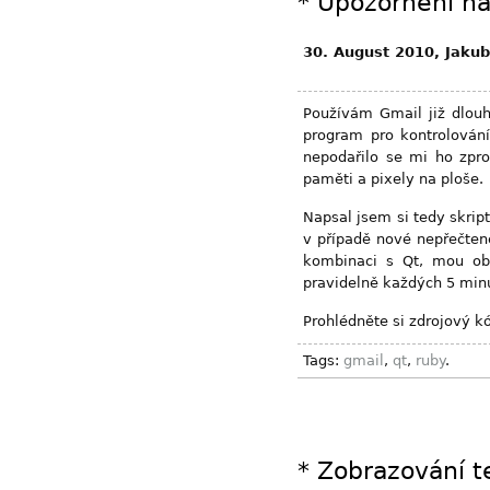
*
Upozornění na
30. August 2010, Jaku
Používám Gmail již dlou
program pro kontrolován
nepodařilo se mi ho zpro
paměti a pixely na ploše.
Napsal jsem si tedy skrip
v případě nové nepřečten
kombinaci s Qt, mou obl
pravidelně každých 5 min
Prohlédněte si zdrojový k
Tags:
gmail
,
qt
,
ruby
.
*
Zobrazování t