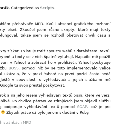
Horák
. Categorized as
Scripts
.
oblém přehrávače MPD. Kvůli absenci grafického rozhraní
ty písní. Zkoušel jsem různé skripty, které mají texty
efungoval, takže jsem se rozhodl obětovat chvíli času a
exty získat. Existuje totiž spoustu webů s databázemi textů,
hybné a texty se z nich špatně vytahují. Napadlo mě použít
vání v Yahoo! a zobrazit ho v prohlížeči. Yahoo! poskytuje
užbu
BOSS
, pomocí níž by se toto implementovalo velice
í ukázalo, že v praxi Yahoo! na první pozici často nedá
eště v souvislosti s vyhledávači a jejich službami mě
Google tu svojí přestal poskytovat.
k a na jeho řešení vyhledávání textů písní, které ve verzi
hlivě. Po chvilce pátrání ve zdrojácích jsem objevil službu
org podporuje vyhledávání textů pomocí
SOAP
, což je pro
a
Zbytek práce už bylo jenom skládání v Ruby.
ích stránkách MPD