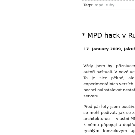
Tags:
mpd
,
ruby
.
*
MPD hack v R
17. January 2009, Jaku
Vždy jsem byl příznivc
autoři naštvali. V nové 
To je sice pěkné, ale
experimentálních verzích
nechci nainstalovat nesta
serveru.
Před pár lety jsem použí
se mohl podívat, jak se 
architekturou — vlastní MP
k němu připojují a dopl
rychlým konzolovým ap