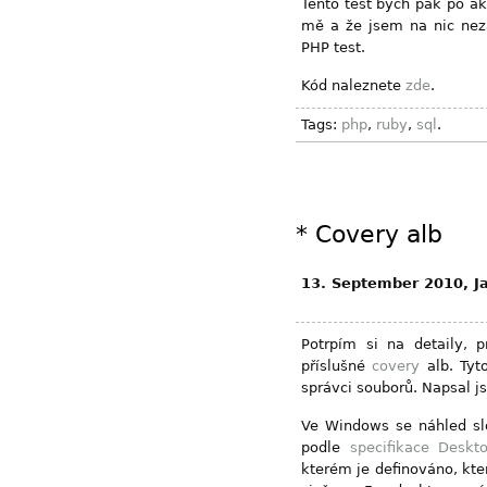
Tento test bych pak po akt
mě a že jsem na nic nez
PHP test.
Kód naleznete
zde
.
Tags:
php
,
ruby
,
sql
.
*
Covery alb
13. September 2010, J
Potrpím si na detaily, 
příslušné
covery
alb. Tyt
správci souborů. Napsal j
Ve Windows se náhled sl
podle
specifikace Deskt
kterém je definováno, kte