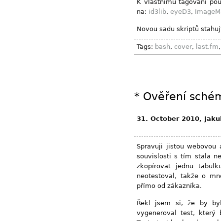
K vlastnímu tagování p
na:
id3lib
,
eyeD3
,
ImageM
Novou sadu skriptů stahuj
Tags:
bash
,
cover
,
last.fm
*
Ověření sché
31. October 2010, Jak
Spravuji jistou webovou
souvislosti s tím stala n
zkopírovat jednu tabul
neotestoval, takže o m
přímo od zákazníka.
Řekl jsem si, že by b
vygeneroval test, který