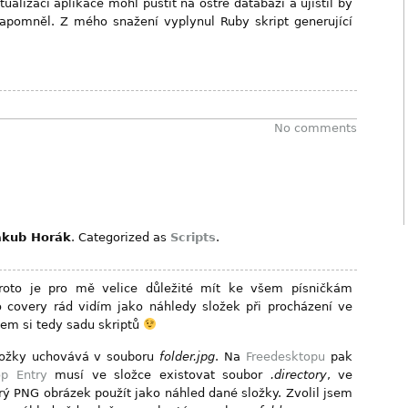
ualizaci aplikace mohl pustit na ostré databázi a ujistil by
apomněl. Z mého snažení vyplynul Ruby skript generující
No comments
akub Horák
. Categorized as
Scripts
.
proto je pro mě velice důležité mít ke všem písničkám
o covery rád vidím jako náhledy složek při procházení ve
sem si tedy sadu skriptů
ožky uchovává v souboru
folder.jpg
. Na
Freedesktopu
pak
op Entry
musí ve složce existovat soubor
.directory
, ve
rý PNG obrázek použít jako náhled dané složky. Zvolil jsem