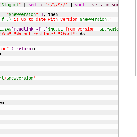
"
$tagurl
"
|
sed
-e
's/\/$//'
|
sort
--version-sort
|
tai
== 
"
$newversion
"
]
; 
then
-f .)
 is up to date with version 
$newversion
."
LCYAN
`readlink -f .`
$NOCOL
 from version '
$LCYAN
$oldversi
"Yes"
"No but continue"
"Abort"
; 
do
nue"
)
return
;;
;
rl
/
$newversion
"
en