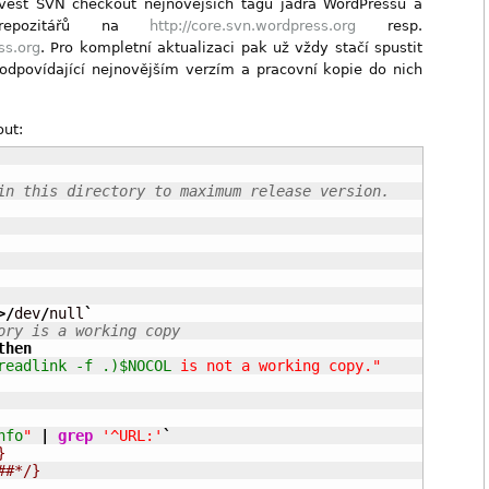
ovést SVN checkout nejnovějších tagů jádra WordPressu a
repozitářů na
http://core.svn.wordpress.org
resp.
ss.org
. Pro kompletní aktualizaci pak už vždy stačí spustit
y odpovídající nejnovějším verzím a pracovní kopie do nich
out:
in this directory to maximum release version.
>/
dev
/
null
`
ory is a working copy
then
readlink -f .)
$NOCOL
 is not a working copy."
nfo
"
|
grep
'^URL:'
`
}
##*/}