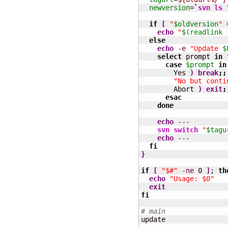
newversion
=
`
svn ls
if
[
"
$oldversion
"
 
echo
"
$(readlink 
else
echo
-e
"Update 
$
select
 prompt 
in
case
$prompt
in
        Yes 
)
break
;;
"No but conti
        Abort 
)
exit
;
esac
done
echo
---
svn switch
"
$tagu
echo
---
fi
}
if
[
"$#"
-ne
0
]
; 
th
echo
"Usage: $0"
exit
fi
# main

update
