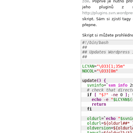
zde
. Poprvé je nutno pr
jeho pluginů z 
http://plugins.svn.wordpre
skript. Sám si zjistí tag
přepne.
Skript si můžete prohlédn
#!/bin/bash
##
## Updates Wordpress 
##
LCYAN
=
"\033[1;35m"
NOCOL
=
"\033[0m"
update
(
)
{
svninfo
=
`
svn info
2
# check that direct
if
[
"$?"
-ne
0
]
; 
echo
-e
"
$LCYAN
$(
return
fi
oldurl
=
`
echo
"
$svni
oldurl
=
${oldurl##* 
oldversion
=
${oldurl
tagurl
=
${oldurl%/*}