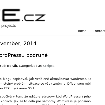
projects
Home
Contac
ovember, 2014
ordPressu podruhé
kub Horák
. Categorized as
Scripts
.
o blogu popisoval, jak vzdáleně aktualizovat WordPress. O
ším stejný problém, situace se však změnila. Dříve jsem měl
řes FTP, nyní mám SSH.
spočívá v tom, že udržuje zdrojový kód WordPressu i jeho
 kopiích. Jak se to dělá pro samotný WordPress je popsáno