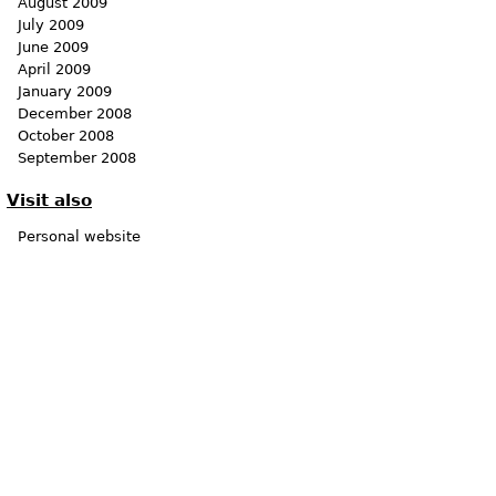
August 2009
l
-n
1
`
July 2009
June 2009
April 2009
January 2009
on
$NOCOL
' to '
$LCYAN
$newversion
$NOCOL
'?"
December 2008
October 2008
September 2008
Visit also
Personal website