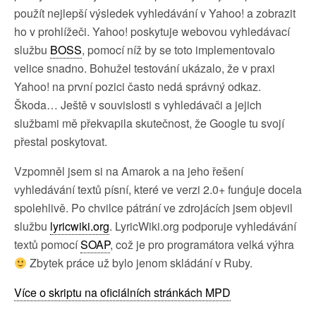
použít nejlepší výsledek vyhledávání v Yahoo! a zobrazit
ho v prohlížeči. Yahoo! poskytuje webovou vyhledávací
službu
BOSS
, pomocí níž by se toto implementovalo
velice snadno. Bohužel testování ukázalo, že v praxi
Yahoo! na první pozici často nedá správný odkaz.
Škoda… Ještě v souvislosti s vyhledávači a jejich
službami mě překvapila skutečnost, že Google tu svojí
přestal poskytovat.
Vzpomněl jsem si na Amarok a na jeho řešení
vyhledávání textů písní, které ve verzi 2.0+ funǵuje docela
spolehlivě. Po chvilce pátrání ve zdrojácích jsem objevil
službu
lyricwiki.org
. LyricWiki.org podporuje vyhledávání
textů pomocí
SOAP
, což je pro programátora velká výhra
Zbytek práce už bylo jenom skládání v Ruby.
Více o skriptu na oficiálních stránkách MPD