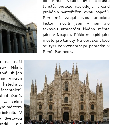
do Říma. Všude bylo spoustu
turistů, protože následující víkend
proběhlo svatořečení dvou papežů.
Řím mě zaujal svou antickou
historií, necítil jsem v něm ale
takovou atmosféru živého města
jako v Neapoli. Přišlo mi spíš jako
město pro turisty. Na obrázku vlevo
se tyčí nejvýznamnější památka v
Římě, Pantheon.
ku na naší
tívili Milán,
trvá už jen
tce vpravo
 katedrálu,
šest století.
í od jižanů.
 to velmi
atým městem
obchodů. V
o Světovou
trádá ale