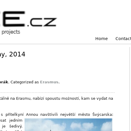
projects
Home
Contac
ay, 2014
orák
. Categorized as
Erasmus
.
lně na Erasmu, nabízí spoustu możností, kam se vydat na
 přítelkyní Annou navštívili největší město Švýcarska:
sat jedním
je šedivý.