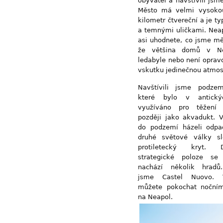
obyvatel a navštívili jsm
Město má velmi vysokou
kilometr čtvereční a je 
a temnými uličkami. Neapo
asi uhodnete, co jsme měl
že většina domů v Ne
ledabyle nebo není oprav
vskutku jedinečnou atmos
Navštívili jsme podzem
které bylo v antick
využíváno pro těžen
později jako akvadukt. V
do podzemí házeli odp
druhé světové války sl
protiletecký kryt.
strategické poloze se
nachází několik hradů.
jsme Castel Nuovo. 
můžete pokochat noční
na Neapol.