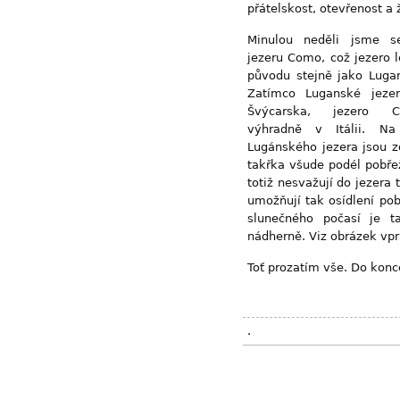
přátelskost, otevřenost a ž
Minulou neděli jsme s
jezeru Como, což jezero 
původu stejně jako Lugan
Zatímco Luganské jeze
Švýcarska, jezero 
výhradně v Itálii. Na
Lugánského jezera jsou z
takřka všude podél pobře
totiž nesvažují do jezera 
umožňují tak osídlení pob
slunečného počasí je t
nádherně. Viz obrázek vpr
Toť prozatím vše. Do konce
.