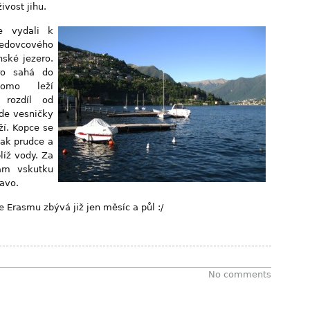
ivost jihu.
e vydali k
ledovcového
ské jezero.
ro sahá do
Como leží
 rozdíl od
de vesničky
ží. Kopce se
tak prudce a
líž vody. Za
am vskutku
avo.
 Erasmu zbývá již jen měsíc a půl :/
No comments