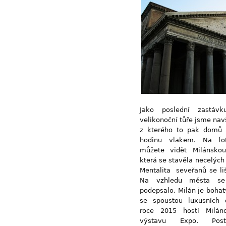
Jako poslední zastáv
velikonoční tůře jsme navš
z kterého to pak domů 
hodinu vlakem. Na fo
můžete vidět Milánskou
která se stavěla necelých 
Mentalita seveřanů se liš
Na vzhledu města se
podepsalo. Milán je boh
se spoustou luxusních 
roce 2015 hostí Milán
výstavu Expo. Pos