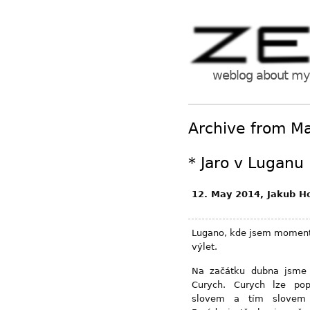
weblog about my 
Archive from M
*
Jaro v Luganu
12. May 2014, Jakub H
Lugano, kde jsem momentá
výlet.
Na začátku dubna jsme s
Curych.
Curych lze pop
slovem a tím slovem 