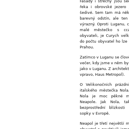
Fasády i střechy jsou še
řeka i obrovské jezero 
šedivé. Sem tam má něk
barevný odstín, ale ten
výrazný. Oproti Luganu, 
malé městečko s c
obyvateli, je Curych vel
do počtu obyvatel ho lze
Prahou.
Zatímco v Luganu se člově
večer, kdy jsme v něm byli
jako v Luganu. Z architek
vpravo, Haus Metropol).
O Velikonočních prázdn
italského městečka Nola
Nola je moc pěkné ma
Neapole. Jak Nola, t
bezprostřední blízkosti
sopky v Evropě.
Neapol je třetí největší 