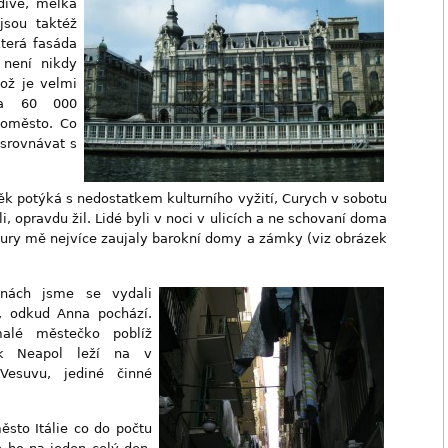
divé, mělká
jsou taktéž
terá fasáda
 není nikdy
což je velmi
ca 60 000
koměsto. Co
 srovnávat s
k potýká s nedostatkem kulturního vyžití, Curych v sobotu
, opravdu žil. Lidé byli v noci v ulicích a ne schovaní doma
tury mě nejvíce zaujaly barokní domy a zámky (viz obrázek
inách jsme se vydali
, odkud Anna pochází.
lé městečko poblíž
ak Neapol leží na v
 Vesuvu, jediné činné
město Itálie co do počtu