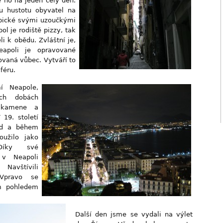
e ho na jeden celý den.
 hustotu obyvatel na
typické svými uzoučkými
l je rodiště pizzy, tak
i k obědu. Zvláštní je,
apoli je opravované
ovaná vůbec. Vytváří to
féru.
í Neapole,
ých dobách
í kamene a
 19. století
ad a během
oužilo jako
 Díky své
 v Neapoli
 Navštívili
Vpravo se
m pohledem
Další den jsme se vydali na výlet