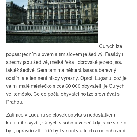
Curych lze
popsat jedním slovem a tím slovem je šedivý. Fasády i
střechy jsou šedivé, mělká řeka i obrovské jezero jsou
taktéž šedivé. Sem tam má některá fasáda barevný
odstín, ale ten není nikdy výrazný. Oproti Luganu, což je
velmi malé městečko s cca 60 000 obyvateli, je Curych
velkoměsto. Co do počtu obyvatel ho lze srovnávat s
Prahou.
Zatímco v Luganu se člověk potýká s nedostatkem
kulturního vyžití, Curych v sobotu večer, kdy jsme v něm
byli, opravdu žil. Lidé byli v noci v ulicích a ne schovaní