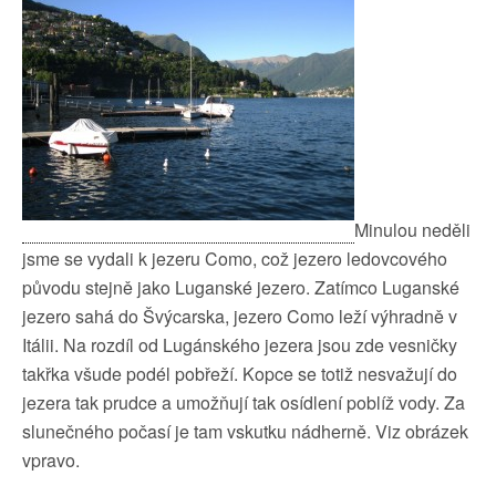
Minulou neděli
jsme se vydali k jezeru Como, což jezero ledovcového
původu stejně jako Luganské jezero. Zatímco Luganské
jezero sahá do Švýcarska, jezero Como leží výhradně v
Itálii. Na rozdíl od Lugánského jezera jsou zde vesničky
takřka všude podél pobřeží. Kopce se totiž nesvažují do
jezera tak prudce a umožňují tak osídlení poblíž vody. Za
slunečného počasí je tam vskutku nádherně. Viz obrázek
vpravo.