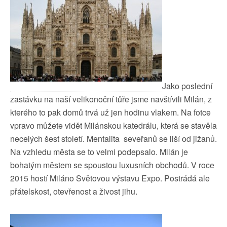
Jako poslední
zastávku na naší velikonoční tůře jsme navštívili Milán, z
kterého to pak domů trvá už jen hodinu vlakem. Na fotce
vpravo můžete vidět Milánskou katedrálu, která se stavěla
necelých šest století. Mentalita seveřanů se liší od jižanů.
Na vzhledu města se to velmi podepsalo. Milán je
bohatým městem se spoustou luxusních obchodů. V roce
2015 hostí Miláno Světovou výstavu Expo. Postrádá ale
přátelskost, otevřenost a živost jihu.