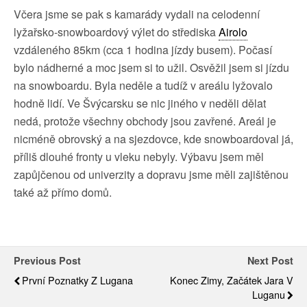
Včera jsme se pak s kamarády vydali na celodenní
lyžařsko-snowboardový výlet do střediska
Airolo
vzdáleného 85km (cca 1 hodina jízdy busem). Počasí
bylo nádherné a moc jsem si to užil. Osvěžil jsem si jízdu
na snowboardu. Byla neděle a tudíž v areálu lyžovalo
hodně lidí. Ve Švýcarsku se nic jiného v neděli dělat
nedá, protože všechny obchody jsou zavřené. Areál je
nicméně obrovský a na sjezdovce, kde snowboardoval já,
příliš dlouhé fronty u vleku nebyly. Výbavu jsem měl
zapůjčenou od univerzity a dopravu jsme měli zajištěnou
také až přímo domů.
Previous Post
Next Post
První Poznatky Z Lugana
Konec Zimy, Začátek Jara V
Luganu