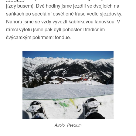
jízdy busem). Dvě hodiny jsme jezdili ve dvojicích na
sáňkách po speciální osvětlené trase vedle sjezdovky.
Nahoru jsme se vždy vyvezli kabinkovou lanovkou. V
rámci výletu jsme pak byli pohoštěni tradičním
švýcarským pokrmem: fondue.
Airolo, Pesciüm