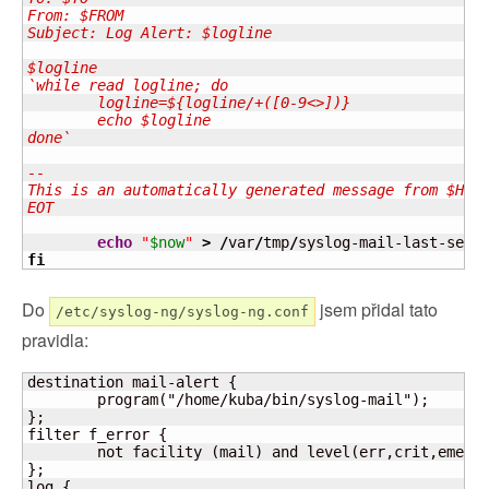
From: $FROM

Subject: Log Alert: $logline

$logline

`while read logline; do

	logline=${logline/+([0-9<>])}

	echo $logline

done`

--

This is an automatically generated message from $HOST
EOT
echo
"
$now
"
>
/
var
/
tmp
/
fi
Do
jsem přidal tato
/etc/syslog-ng/syslog-ng.conf
pravidla:
destination mail-alert {

	program("/home/kuba/bin/syslog-mail");

};

filter f_error {

	not facility (mail) and level(err,crit,emerg);

};

log {
