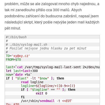
problém, může se ale zalogovat mnoho chyb najednou, a
tak mi zanedlouho přišlo cca 300 mailů. Abych
podobnému zahlcení do budoucna zabránil, napsal jsem
následující skript, který pošle nejvýše jeden mail každých
pět minut.
#!/bin/bash
#
# ./bin/syslog-mail.sh
# Posilat nejvyse jednu hlasku za pet minut
#
TO
=
'xy@xy.cz'
FROM
=
$TO
last
=
`
cat
/
var
/
tmp
/
syslog-mail-last-sent 
2
>/
dev
/
null
let
last
=
last
+
300
now
=
`
date
 +
%
s
`
if
[
"
$last
"
-lt
"
$now
"
]
; 
then
read
 logline

logline
=
${logline/+([0-9<>])}
if
[
"
$logline
"
 == 
""
]
; 
then
exit
0
fi
/
usr
/
sbin
/
sendmail
-t
<<EOT

To: $TO
