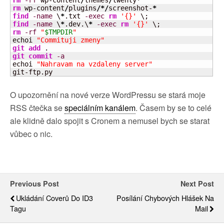
rm
-rf
 wp-content
/
themes
/
twenty
*
rm
 wp-content
/
plugins
/*/
screenshot-
*
find
-name
 \
*
.txt 
-exec
rm
'{}'
find
-name
 \
*
.dev.\
*
-exec
rm
'{}'
rm
-rf
"
$TMPDIR
"
echoi 
"Commituji zmeny"
git add
git commit
-a
echoi 
"Nahravam na vzdaleny server"
git-ftp.py
O upozornění na nové verze WordPressu se stará moje
RSS čtečka se
speciálním kanálem
. Časem by se to celé
ale klidně dalo spojit s Cronem a nemusel bych se starat
vůbec o nic.
Previous Post
Next Post
Ukládání Coverů Do ID3
Posílání Chybových Hlášek Na
Tagu
Mail