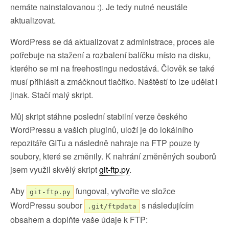
nemáte nainstalovanou :). Je tedy nutné neustále
aktualizovat.
WordPress se dá aktualizovat z administrace, proces ale
potřebuje na stažení a rozbalení balíčku místo na disku,
kterého se mi na freehostingu nedostává. Člověk se také
musí přihlásit a zmáčknout tlačítko. Naštěstí to lze udělat i
jinak. Stačí malý skript.
Můj skript stáhne poslední stabilní verze českého
WordPressu a vašich pluginů, uloží je do lokálního
repozitáře GITu a následně nahraje na FTP pouze ty
soubory, které se změnily. K nahrání změněných souborů
jsem využil skvělý skript
git-ftp.py
.
Aby
fungoval, vytvořte ve složce
git-ftp.py
WordPressu soubor
s následujícím
.git/ftpdata
obsahem a doplňte vaše údaje k FTP: