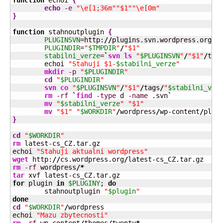
function
 echoi 
{
echo
-e
"\e[1;36m"
"$1"
"\e[0m"
}
function
 stahnoutplugin 
{
PLUGINSVN
=http:
//
plugins.svn.wordpress.org
/
PLUGINDIR
=
"
$TMPDIR
"
/
"$1"
stabilni_verze
=
`
svn ls
"
$PLUGINSVN
"
/
"$1"
/
tag
        echoi 
"Stahuji $1-
$stabilni_verze
"
mkdir
-p
"
$PLUGINDIR
"
cd
"
$PLUGINDIR
"
svn co
"
$PLUGINSVN
"
/
"$1"
/
tags
/
"
$stabilni_ver
rm
-rf
`
find
-type
 d 
-name
 .svn
`
mv
"
$stabilni_verze
"
"$1"
mv
"$1"
"
$WORKDIR
"
/
wordpress
/
wp-content
/
}
cd
"
$WORKDIR
"
rm
 latest-cs_CZ.tar.gz

echoi 
"Stahuji aktualni wordpress"
wget
 http:
//
cs.wordpress.org
/
rm
-rf
 wordpress
/*
tar
for
 plugin 
in
$PLUGINY
; 
do
        stahnoutplugin 
"
$plugin
"
done
cd
"
$WORKDIR
"
/
wordpress

echoi 
"Mazu zbytecnosti"