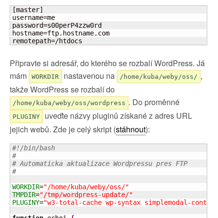
[master]

username=me

password=s00perP4zzw0rd

hostname=ftp.hostname.com

remotepath=/htdocs
Připravte si adresář, do kterého se rozbalí WordPress. Já
mám
nastavenou na
,
WORKDIR
/home/kuba/weby/oss/
takže WordPress se rozbalí do
. Do proměnné
/home/kuba/weby/oss/wordpress
uveďte názvy pluginů získané z adres URL
PLUGINY
jejich webů. Zde je celý skript (
stáhnout
):
#!/bin/bash
#
# Automaticka aktualizace Wordpressu pres FTP
#
WORKDIR
=
"/home/kuba/weby/oss/"
TMPDIR
=
"/tmp/wordpress-update/"
PLUGINY
=
"w3-total-cache wp-syntax simplemodal-contac