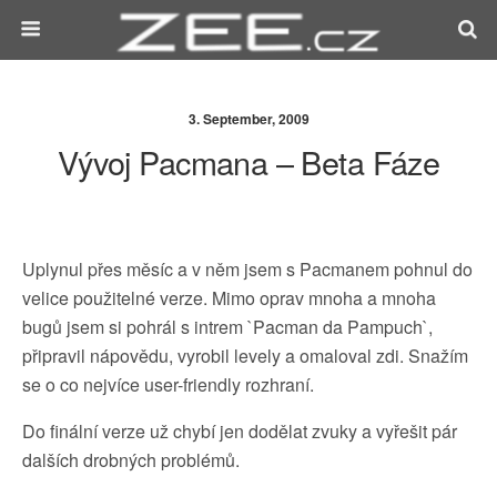
3. September, 2009
Vývoj Pacmana – Beta Fáze
Uplynul přes měsíc a v něm jsem s Pacmanem pohnul do
velice použitelné verze. Mimo oprav mnoha a mnoha
bugů jsem si pohrál s intrem `Pacman da Pampuch`,
připravil nápovědu, vyrobil levely a omaloval zdi. Snažím
se o co nejvíce user-friendly rozhraní.
Do finální verze už chybí jen dodělat zvuky a vyřešit pár
dalších drobných problémů.