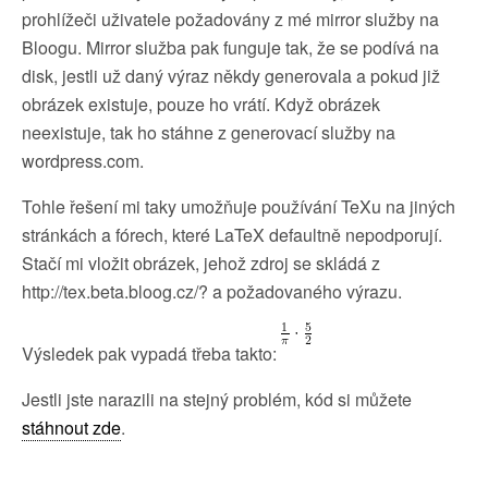
prohlížeči uživatele požadovány z mé mirror služby na
Bloogu. Mirror služba pak funguje tak, že se podívá na
disk, jestli už daný výraz někdy generovala a pokud již
obrázek existuje, pouze ho vrátí. Když obrázek
neexistuje, tak ho stáhne z generovací služby na
wordpress.com.
Tohle řešení mi taky umožňuje používání TeXu na jiných
stránkách a fórech, které LaTeX defaultně nepodporují.
Stačí mi vložit obrázek, jehož zdroj se skládá z
http://tex.beta.bloog.cz/? a požadovaného výrazu.
Výsledek pak vypadá třeba takto:
Jestli jste narazili na stejný problém, kód si můžete
stáhnout zde
.