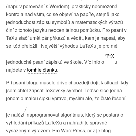
(např. v porovnání s Wordem), prakticky neomezená
kontrola nad vším, co se objeví na papíře, stejně jako
jednoduchost zápisu symbolů a matematických výrazů
činí z tohoto jazyku neocenitelnou pomůcku. Pro psaní v
TeXu stačí umět pár příkazů a vědět, kam je napsat, aby
se kód přeložil. Největší výhodou LaTeXu je pro mě
jednoduché psaní zápisků ve škole. Víc info o
u
najdete v
tomhle článku
.
Při psaní blogu muselo dříve či později dojít k situaci, kdy
jsem chtěl zapsat TeXovský symbol. Teď se sice jedná
jenom o malou šipku vpravo, myslím ale, že čisté řešení
je nalézt
naprogramovat algoritmus, který se postará o
vyhledání příkazů LaTeXu a nahradí je správně
vysázeným výrazem. Pro WordPress, což je blog