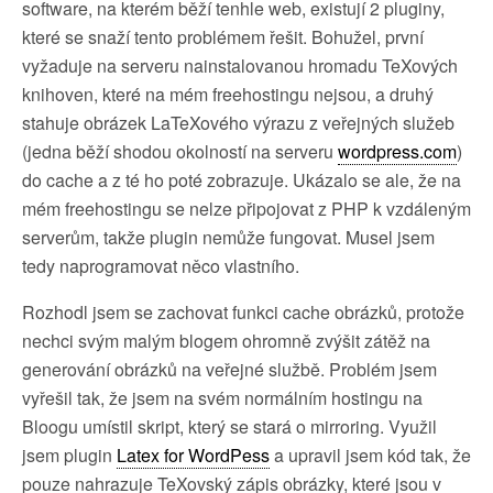
software, na kterém běží tenhle web, existují 2 pluginy,
které se snaží tento problémem řešit. Bohužel, první
vyžaduje na serveru nainstalovanou hromadu TeXových
knihoven, které na mém freehostingu nejsou, a druhý
stahuje obrázek LaTeXového výrazu z veřejných služeb
(jedna běží shodou okolností na serveru
wordpress.com
)
do cache a z té ho poté zobrazuje. Ukázalo se ale, že na
mém freehostingu se nelze připojovat z PHP k vzdáleným
serverům, takže plugin nemůže fungovat. Musel jsem
tedy naprogramovat něco vlastního.
Rozhodl jsem se zachovat funkci cache obrázků, protože
nechci svým malým blogem ohromně zvýšit zátěž na
generování obrázků na veřejné službě. Problém jsem
vyřešil tak, že jsem na svém normálním hostingu na
Bloogu umístil skript, který se stará o mirroring. Využil
jsem plugin
Latex for WordPess
a upravil jsem kód tak, že
pouze nahrazuje TeXovský zápis obrázky, které jsou v