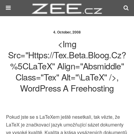
4. October, 2008
<img
Src="https://tex.beta.bloog.cz?
%5CLaTeX" Align="absmiddle"
Class="tex" Alt="\LaTeX" />,
WordPress A Freehosting
Pokud jste se s LaTeXem ještě nesetkali, tak vězte, že
LaTeX je značkovací jazyk umožňující sázet dokumenty
ve vysoké kvalitě. Kvalita a krása vysázených dokumentů