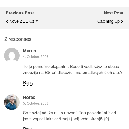
Previous Post
Next Post
Nově ZEE.cz™
Catching Up
2 responses
Martin
4. October, 2008
To je poměrně elegantní. Bude ti vadit když to občas
zneužiju na BS při diskuzích matematických úloh atp.?
Reply
Hořec
5. October, 2008
Samozřejmě, že mi to nevadí. Ten poslední příklad
jsem zapsal takhle: \frac{1}{\pi} \cdot \frac{5}{2}
Reply