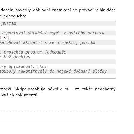
 docela povedly. Základní nastavení se provádí v hlavičce
je jednoduchá:
 pustím
 importovat databázi např. z ostrého serveru
zálohovat aktuální stav projektu, pustím
a projektu program jednoduše
r.bz2 archivu
ory uploadovat, chci
soubory nakopírovaly do nějaké dočasné složky
bezpečí. Skript obsahuje několik
rm -rf
, takže neodborný
ě Vašich dokumentů.