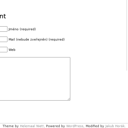
nt
Jméno (required)
Mail (nebude zveřejněn) (required)
Web
Theme by
Helemaal Niet!
, Powered by
WordPress
, Modified by
Jakub Horák
.