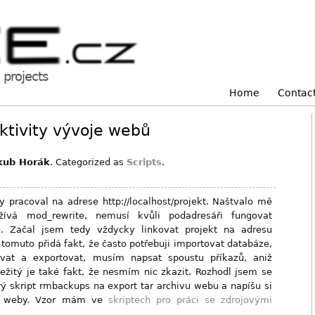
projects
Home
Contac
ktivity vývoje webů
kub Horák
. Categorized as
Scripts
.
 pracoval na adrese http://localhost/projekt. Naštvalo mě
ívá mod_rewrite, nemusí kvůli podadresáři fungovat
ě. Začal jsem tedy vždycky linkovat projekt na adresu
k tomuto přidá fakt, že často potřebuji importovat databáze,
ovat a exportovat, musím napsat spoustu příkazů, aniž
ežitý je také fakt, že nesmím nic zkazit. Rozhodl jsem se
arý skript rmbackups na export tar archivu webu a napíšu si
 s weby. Vzor mám ve
skriptech pro práci se zdrojovými