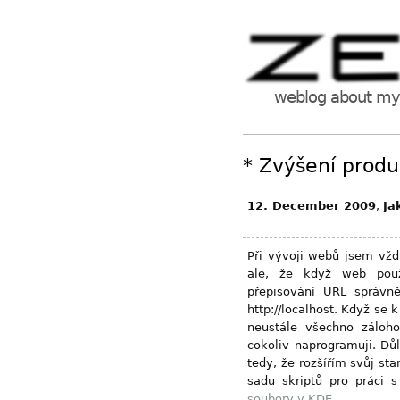
weblog about my 
*
Zvýšení produ
12. December 2009
,
Ja
Při vývoji webů jsem vždy
ale, že když web použ
přepisování URL správn
http://localhost. Když se 
neustále všechno záloh
cokoliv naprogramuji. Důl
tedy, že rozšířím svůj st
sadu skriptů pro práci
soubory v KDE
.