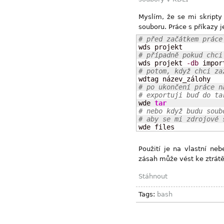
Myslím, že se mi skripty
souboru. Práce s příkazy 
# před začátkem práce
# případně pokud chci

wds projekt 
-db
# potom, když chci za
# po ukončení práce n
# exportuji buď do ta

wde 
tar
# nebo když budu soub
# aby se mi zdrojové 

wde files
Použití je na vlastní ne
zásah může vést ke ztrát
Stáhnout
Tags:
bash